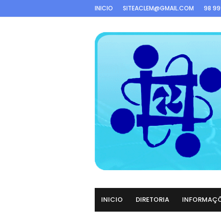
INICIO
SITEACLEM@GMAIL.COM
98 9
INICIO
DIRETORIA
INFORMAÇ