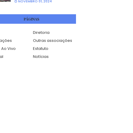
NOVEMBRO 01, 2024
PÁGINAS
Diretoria
mações
Outras associações
 Ao Vivo
Estatuto
al
Notícias