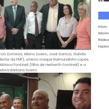
Início
Infor
Rádios
Especi
rcio Dominici, Albino Soeiro, José Santos, Galvão
dente da FMF), eterno craque Raimundinho Lopes,
 Mônica Fontineli (filha de Herberth Fontineli) e a
dora Bárbara Soeiro.