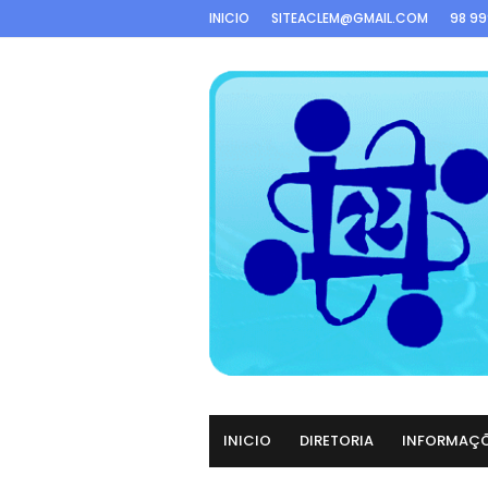
INICIO
SITEACLEM@GMAIL.COM
98 9
INICIO
DIRETORIA
INFORMAÇ