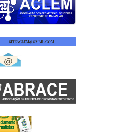
SITEACLEM@GMAIL.COM