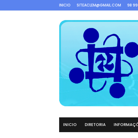
INICIO
SITEACLEM@GMAIL.COM
98 9
INICIO
DIRETORIA
INFORMAÇ