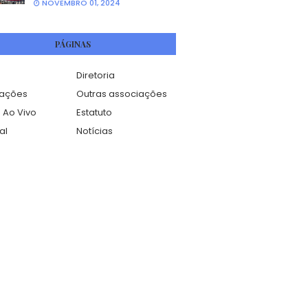
NOVEMBRO 01, 2024
PÁGINAS
Diretoria
mações
Outras associações
 Ao Vivo
Estatuto
al
Notícias