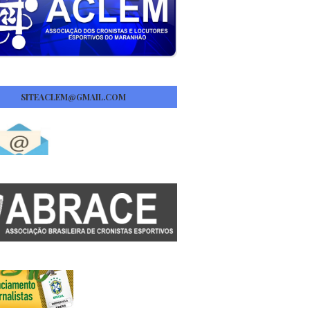
SITEACLEM@GMAIL.COM