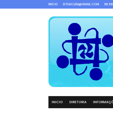
INICIO
SITEACLEM@GMAIL.COM
98 9
INICIO
DIRETORIA
INFORMAÇ