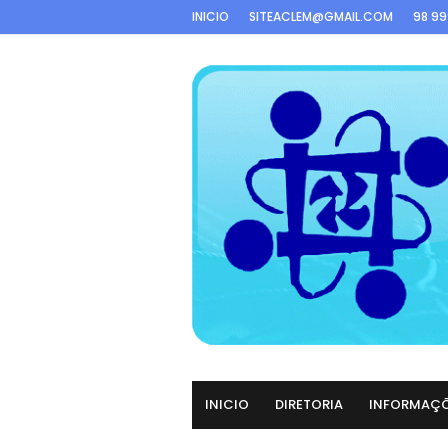
INICIO
SITEACLEM@GMAIL.COM
98 9
INICIO
DIRETORIA
INFORMAÇ