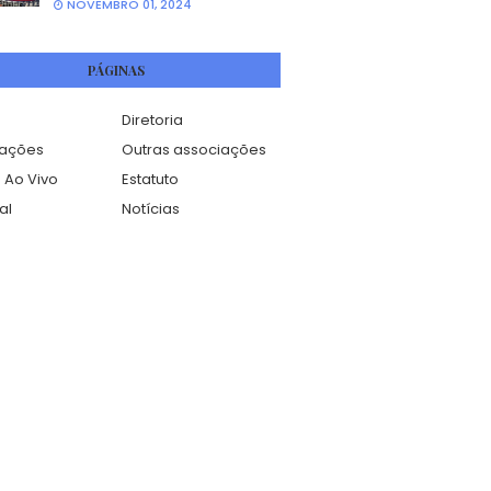
NOVEMBRO 01, 2024
PÁGINAS
Diretoria
mações
Outras associações
 Ao Vivo
Estatuto
al
Notícias