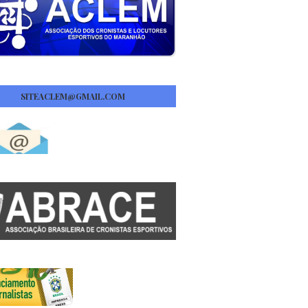
SITEACLEM@GMAIL.COM