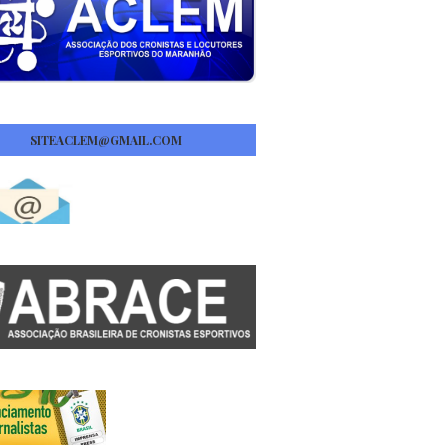
SITEACLEM@GMAIL.COM