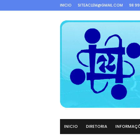
INICIO
SITEACLEM@GMAIL.COM
98 9
INICIO
DIRETORIA
INFORMAÇ