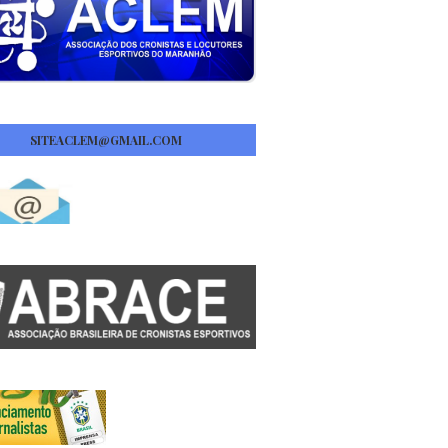
SITEACLEM@GMAIL.COM