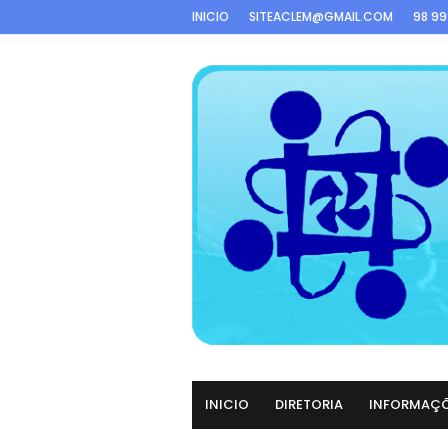
INICIO
SITEACLEM@GMAIL.COM
98 9
INICIO
DIRETORIA
INFORMAÇ