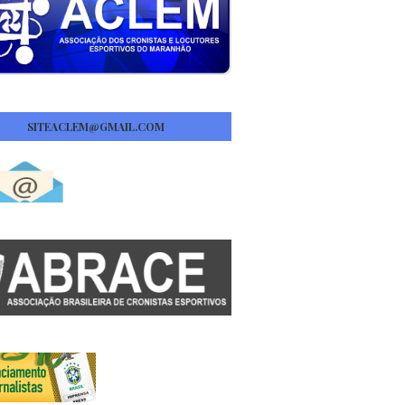
SITEACLEM@GMAIL.COM