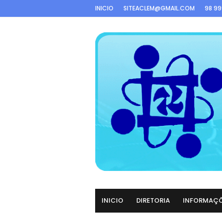
INICIO
SITEACLEM@GMAIL.COM
98 9
INICIO
DIRETORIA
INFORMAÇ