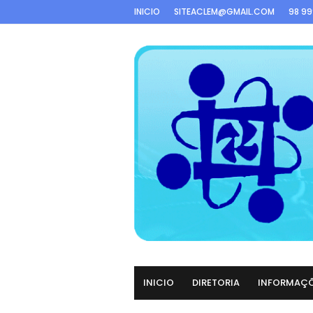
INICIO
SITEACLEM@GMAIL.COM
98 9
INICIO
DIRETORIA
INFORMAÇ