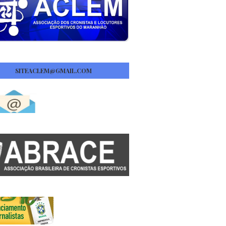
SITEACLEM@GMAIL.COM