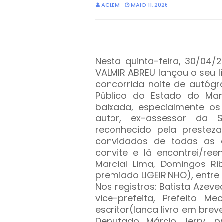
ACLEM
MAIO 11, 2026
Nesta quinta-feira, 30/04/
VALMIR ABREU lançou o seu l
concorrida noite de autógr
Público do Estado do Mar
baixada, especialmente os
autor, ex-assessor da S
reconhecido pela prestez
convidados de todas as á
convite e lá encontrei/ree
Marcial Lima, Domingos Ri
premiado LIGEIRINHO), entre
Nos registros: Batista Azeve
vice-prefeita, Prefeito Me
escritor(lanca livro em brev
Deputado Márcio Jerry, p