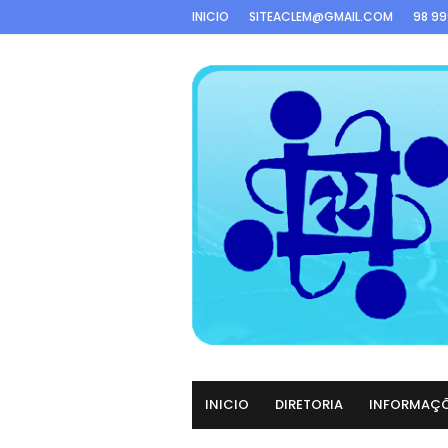
INICIO
SITEACLEM@GMAIL.COM
98 9
INICIO
DIRETORIA
INFORMAÇ