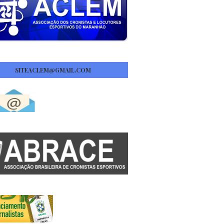
SITEACLEM@GMAIL.COM