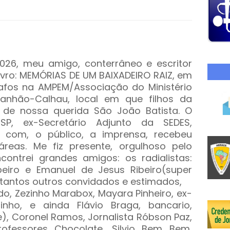
2026, meu amigo, conterrâneo e escritor
ivro: MEMÓRIAS DE UM BAIXADEIRO RAIZ, em
afos na AMPEM/Associação do Ministério
anhão-Calhau, local em que filhos da
 de nossa querida São João Batista. O
SP, ex-Secretário Adjunto da SEDES,
a com, o público, a imprensa, recebeu
reas. Me fiz presente, orgulhoso pelo
ncontrei grandes amigos: os radialistas:
beiro e Emanuel de Jesus Ribeiro(super
 tantos outros convidados e estimados,
do, Zezinho Marabox, Mayara Pinheiro, ex-
cinho, e ainda Flávio Braga, bancario,
e), Coronel Ramos, Jornalista Róbson Paz,
rofessores Chocolate, Silvio Bem Bem,